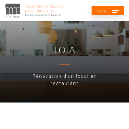
Skip
Menu
to
main
content
T
O
Ï
A
Rénovation
d’un
local
en
restaurant